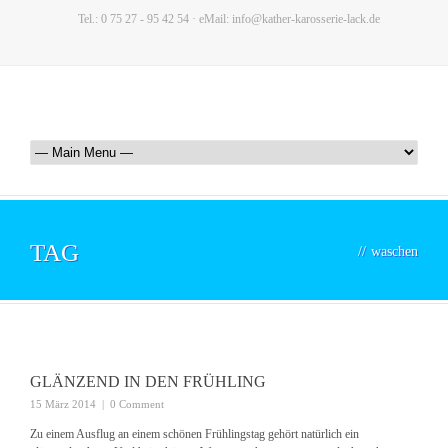
Tel.: 0 75 27 - 95 42 54 · eMail: info@kather-karosserie-lack.de
TAG
//
waschen
GLÄNZEND IN DEN FRÜHLING
15 März 2014
|
0 Comment
Zu einem Ausflug an einem schönen Frühlingstag gehört natürlich ein